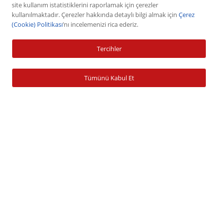
VİOP
site kullanım istatistiklerini raporlamak için çerezler
kullanılmaktadır. Çerezler hakkında detaylı bilgi almak için
Çerez
Halka Arz
(Cookie) Politikası
’nı incelemenizi rica ederiz.
Halka Arz Fiyat Tespit
Sabit Getirili Menkul Değerler
Tercihler
Yatırım Fonu Alım Satım
Ücretlendirme Tablosu
Tümünü Kabul Et
Hesap İşlemleri
Hesap Açma
Para Yatırma
Para Çekme
Şifre İşlemleri
Banka Bilgileri
Zamanaşımına Uğrayan Hesaplar