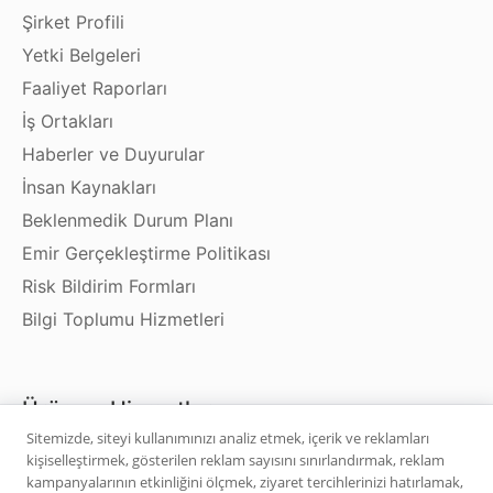
Şirket Profili
Yetki Belgeleri
Faaliyet Raporları
İş Ortakları
Haberler ve Duyurular
İnsan Kaynakları
Beklenmedik Durum Planı
Emir Gerçekleştirme Politikası
Risk Bildirim Formları
Bilgi Toplumu Hizmetleri
Ürün ve Hizmetler
Sitemizde, siteyi kullanımınızı analiz etmek, içerik ve reklamları
kişiselleştirmek, gösterilen reklam sayısını sınırlandırmak, reklam
Hisse Senedi
kampanyalarının etkinliğini ölçmek, ziyaret tercihlerinizi hatırlamak,