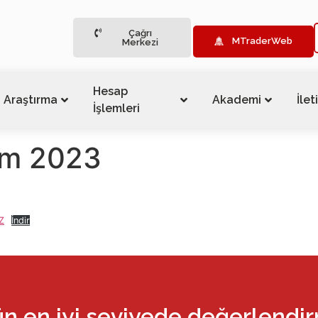
Çağrı
MTraderWeb
Merkezi
Hesap
Araştırma
Akademi
İlet
İşlemleri
sım 2023
Z
İndir
ün en iyi seviyede değerlendi