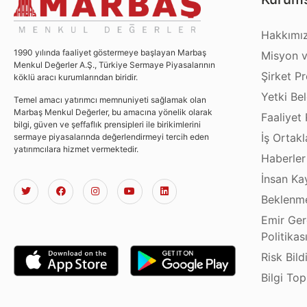
Hakkımı
1990 yılında faaliyet göstermeye başlayan Marbaş
Misyon v
Menkul Değerler A.Ş., Türkiye Sermaye Piyasalarının
Şirket Pro
köklü aracı kurumlarından biridir.
Yetki Bel
Temel amacı yatırımcı memnuniyeti sağlamak olan
Marbaş Menkul Değerler, bu amacına yönelik olarak
Faaliyet 
bilgi, güven ve şeffaflık prensipleri ile birikimlerini
İş Ortakl
sermaye piyasalarında değerlendirmeyi tercih eden
yatırımcılara hizmet vermektedir.
Haberler
İnsan Ka
Beklenme
Emir Ger
Politikas
Risk Bild
Bilgi To