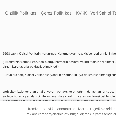
Gizlilik Politikası
Çerez Poliltikası
KVKK
Veri Sahibi 
6698 sayılı Kişisel Verilerin Korunması Kanunu uyarınca, kişisel verileriniz Şirk
Şirketimizin vermek zorunda olduğu hizmetin devamı ve kalitesinin artırılması iç
alınan kuruluşlarla paylaşılabilmektedir.
Bunun dışında, Kişisel verilerinizi yasal bir zorunluluk ya da izniniz olmadığı 
Web sitemizde yer alan analiz, yorum ve tavsiyeler yatırım danışmanlığı kapsamın
sadece burada yer alan bilgilere dayanılarak yatırım kararı verilmesi beklentile
araştırmaların bütünüyle iyi niyetli bir ürünüdür. Yorumlar ve bilgiler birer AL v
gelmemektedir, bu veriler neticesinde pozisyon almak yatırımcının kendi kararı
Sitemizde, siteyi kullanımınızı analiz etmek, içerik ve reklam
reklam kampanyalarının etkinliğini ölçmek, ziyaret tercihleri