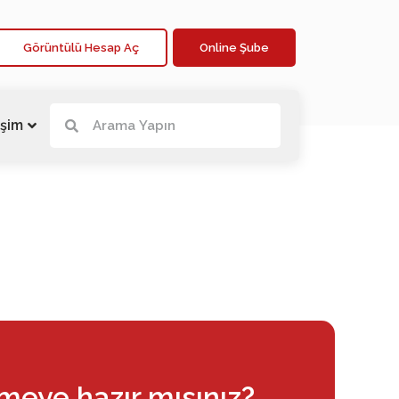
Görüntülü Hesap Aç
Online Şube
işim
rmeye hazır mısınız?