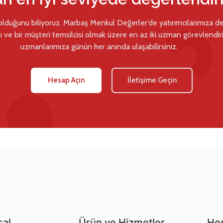
 olduğunu biliyoruz. Marbaş Menkul Değerler’de yatırımcılarımıza d
ı ve bir müşteri temsilcisi olmak üzere en az iki uzman görevlendiril
uzmanlarımıza günün her anında ulaşabilirsiniz.
Hesap Açın
İletişime Geçin
al
Ürün ve Hizmetler
Hes