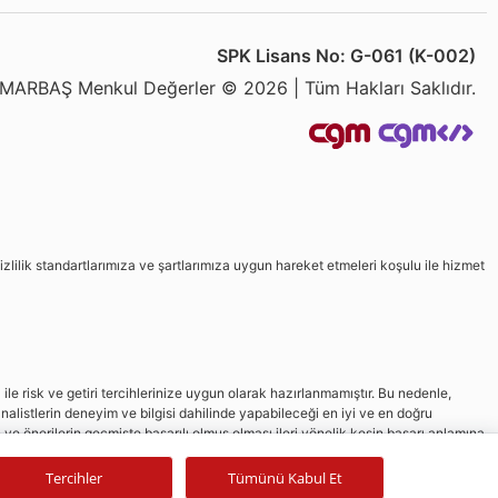
SPK Lisans No: G-061 (K-002)
MARBAŞ Menkul Değerler © 2026 | Tüm Hakları Saklıdır.
izlilik standartlarımıza ve şartlarımıza uygun hareket etmeleri koşulu ile hizmet
le risk ve getiri tercihlerinize uygun olarak hazırlanmamıştır. Bu nedenle,
nalistlerin deneyim ve bilgisi dahilinde yapabileceği en iyi ve en doğru
in ve önerilerin geçmişte başarılı olmuş olması ileri yönelik kesin başarı anlamına
Tercihler
Tümünü Kabul Et