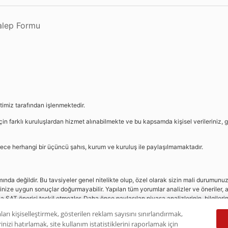
Talep Formu
etimiz tarafından işlenmektedir.
in farklı kuruluşlardan hizmet alınabilmekte ve bu kapsamda kişisel verileriniz, g
sürece herhangi bir üçüncü şahıs, kurum ve kuruluş ile paylaşılmamaktadır.
da değildir. Bu tavsiyeler genel nitelikte olup, özel olarak sizin mali durumunuz i
rinize uygun sonuçlar doğurmayabilir. Yapılan tüm yorumlar analizler ve öneriler, a
eya SAT önerisi teşkil etmezler. Daha önce paylaşılan piyasa analizlerinin, bilgiler
dır.
ları kişiselleştirmek, gösterilen reklam sayısını sınırlandırmak,
nizi hatırlamak, site kullanım istatistiklerini raporlamak için