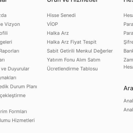
zda
Hisse Senedi
Hes
e Vizyon
VİOP
Par
fili
Halka Arz
Par
geleri
Halka Arz Fiyat Tespit
Şifr
Raporları
Sabit Getirili Menkul Değerler
Bank
arı
Yatırım Fonu Alım Satım
Zam
Hes
 ve Duyurular
Ücretlendirme Tablosu
ynakları
dik Durum Planı
Ara
çekleştirme
Anal
ı
Anal
irim Formları
plumu Hizmetleri