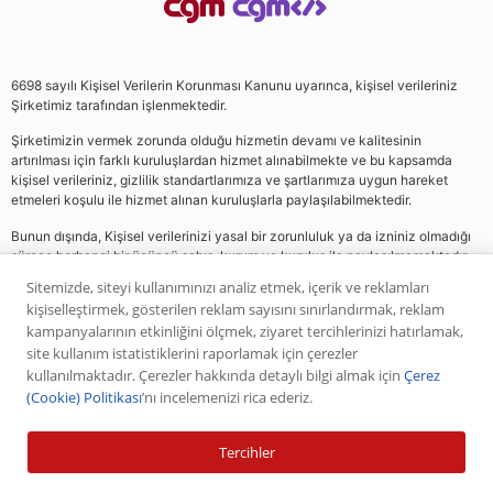
6698 sayılı Kişisel Verilerin Korunması Kanunu uyarınca, kişisel verileriniz
Şirketimiz tarafından işlenmektedir.
Şirketimizin vermek zorunda olduğu hizmetin devamı ve kalitesinin
artırılması için farklı kuruluşlardan hizmet alınabilmekte ve bu kapsamda
kişisel verileriniz, gizlilik standartlarımıza ve şartlarımıza uygun hareket
etmeleri koşulu ile hizmet alınan kuruluşlarla paylaşılabilmektedir.
Bunun dışında, Kişisel verilerinizi yasal bir zorunluluk ya da izniniz olmadığı
sürece herhangi bir üçüncü şahıs, kurum ve kuruluş ile paylaşılmamaktadır.
Sitemizde, siteyi kullanımınızı analiz etmek, içerik ve reklamları
kişiselleştirmek, gösterilen reklam sayısını sınırlandırmak, reklam
Web sitemizde yer alan analiz, yorum ve tavsiyeler yatırım danışmanlığı
kampanyalarının etkinliğini ölçmek, ziyaret tercihlerinizi hatırlamak,
kapsamında değildir. Bu tavsiyeler genel nitelikte olup, özel olarak sizin mali
site kullanım istatistiklerini raporlamak için çerezler
durumunuz ile risk ve getiri tercihlerinize uygun olarak hazırlanmamıştır. Bu
kullanılmaktadır. Çerezler hakkında detaylı bilgi almak için
Çerez
nedenle, sadece burada yer alan bilgilere dayanılarak yatırım kararı verilmesi
(Cookie) Politikası
’nı incelemenizi rica ederiz.
beklentilerinize uygun sonuçlar doğurmayabilir. Yapılan tüm yorumlar
analizler ve öneriler, analistlerin deneyim ve bilgisi dahilinde yapabileceği en
iyi ve en doğru araştırmaların bütünüyle iyi niyetli bir ürünüdür. Yorumlar ve
Tercihler
bilgiler birer AL veya SAT önerisi teşkil etmezler. Daha önce paylaşılan
piyasa analizlerinin, bilgilerin ve önerilerin geçmişte başarılı olmuş olması ileri