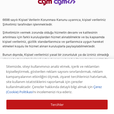
6698 sayılı Kişisel Verilerin Korunması Kanunu uyarınca, kişisel verileriniz
Şirketimiz tarafından işlenmektedir.
Şirketimizin vermek zorunda olduğu hizmetin devamı ve kalitesinin
artırılması için farklı kuruluşlardan hizmet alınabilmekte ve bu kapsamda
kişisel verileriniz, gizlilik standartlarımıza ve şartlarımıza uygun hareket
etmeleri koşulu ile hizmet alınan kuruluşlarla paylaşılabilmektedir.
Bunun dışında, Kişisel verilerinizi yasal bir zorunluluk ya da izniniz olmadığı
sürece herhangi bir üçüncü şahıs, kurum ve kuruluş ile paylaşılmamaktadır.
Sitemizde, siteyi kullanımınızı analiz etmek, içerik ve reklamları
kişiselleştirmek, gösterilen reklam sayısını sınırlandırmak, reklam
Web sitemizde yer alan analiz, yorum ve tavsiyeler yatırım danışmanlığı
kampanyalarının etkinliğini ölçmek, ziyaret tercihlerinizi hatırlamak,
kapsamında değildir. Bu tavsiyeler genel nitelikte olup, özel olarak sizin mali
site kullanım istatistiklerini raporlamak için çerezler
durumunuz ile risk ve getiri tercihlerinize uygun olarak hazırlanmamıştır. Bu
kullanılmaktadır. Çerezler hakkında detaylı bilgi almak için
Çerez
nedenle, sadece burada yer alan bilgilere dayanılarak yatırım kararı verilmesi
(Cookie) Politikası
’nı incelemenizi rica ederiz.
beklentilerinize uygun sonuçlar doğurmayabilir. Yapılan tüm yorumlar
analizler ve öneriler, analistlerin deneyim ve bilgisi dahilinde yapabileceği en
iyi ve en doğru araştırmaların bütünüyle iyi niyetli bir ürünüdür. Yorumlar ve
Tercihler
bilgiler birer AL veya SAT önerisi teşkil etmezler. Daha önce paylaşılan
piyasa analizlerinin, bilgilerin ve önerilerin geçmişte başarılı olmuş olması ileri