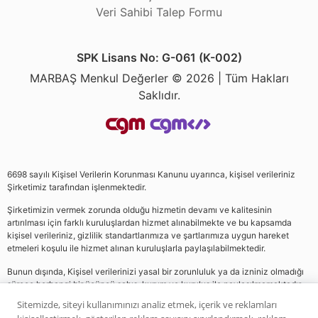
Veri Sahibi Talep Formu
SPK Lisans No: G-061 (K-002)
MARBAŞ Menkul Değerler © 2026 | Tüm Hakları
Saklıdır.
6698 sayılı Kişisel Verilerin Korunması Kanunu uyarınca, kişisel verileriniz
Şirketimiz tarafından işlenmektedir.
Şirketimizin vermek zorunda olduğu hizmetin devamı ve kalitesinin
artırılması için farklı kuruluşlardan hizmet alınabilmekte ve bu kapsamda
kişisel verileriniz, gizlilik standartlarımıza ve şartlarımıza uygun hareket
etmeleri koşulu ile hizmet alınan kuruluşlarla paylaşılabilmektedir.
Bunun dışında, Kişisel verilerinizi yasal bir zorunluluk ya da izniniz olmadığı
sürece herhangi bir üçüncü şahıs, kurum ve kuruluş ile paylaşılmamaktadır.
Sitemizde, siteyi kullanımınızı analiz etmek, içerik ve reklamları