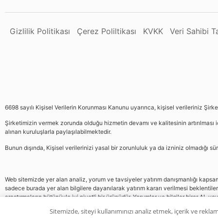
Gizlilik Politikası
Çerez Poliltikası
KVKK
Veri Sahibi 
6698 sayılı Kişisel Verilerin Korunması Kanunu uyarınca, kişisel verileriniz Şirk
Şirketimizin vermek zorunda olduğu hizmetin devamı ve kalitesinin artırılması iç
alınan kuruluşlarla paylaşılabilmektedir.
Bunun dışında, Kişisel verilerinizi yasal bir zorunluluk ya da izniniz olmadığı 
Web sitemizde yer alan analiz, yorum ve tavsiyeler yatırım danışmanlığı kapsamın
sadece burada yer alan bilgilere dayanılarak yatırım kararı verilmesi beklentile
araştırmaların bütünüyle iyi niyetli bir ürünüdür. Yorumlar ve bilgiler birer AL v
gelmemektedir, bu veriler neticesinde pozisyon almak yatırımcının kendi kararı
Sitemizde, siteyi kullanımınızı analiz etmek, içerik ve reklam