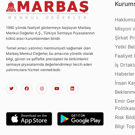
Kurums
Hakkımı
1990 yılında faaliyet göstermeye başlayan Marbaş
Misyon v
Menkul Değerler A.Ş., Türkiye Sermaye Piyasalarının
Şirket Pro
köklü aracı kurumlarından biridir.
Yetki Bel
Temel amacı yatırımcı memnuniyeti sağlamak olan
Marbaş Menkul Değerler, bu amacına yönelik olarak
Faaliyet 
bilgi, güven ve şeffaflık prensipleri ile birikimlerini
İş Ortakl
sermaye piyasalarında değerlendirmeyi tercih eden
yatırımcılara hizmet vermektedir.
Haberler
İnsan Ka
Beklenme
Emir Ger
Politikas
Risk Bild
Bilgi To