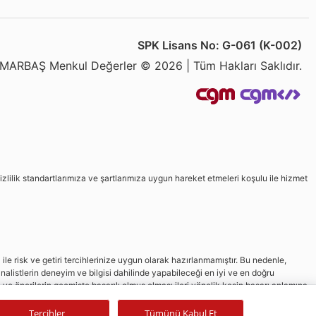
SPK Lisans No: G-061 (K-002)
MARBAŞ Menkul Değerler © 2026 | Tüm Hakları Saklıdır.
izlilik standartlarımıza ve şartlarımıza uygun hareket etmeleri koşulu ile hizmet
le risk ve getiri tercihlerinize uygun olarak hazırlanmamıştır. Bu nedenle,
nalistlerin deneyim ve bilgisi dahilinde yapabileceği en iyi ve en doğru
in ve önerilerin geçmişte başarılı olmuş olması ileri yönelik kesin başarı anlamına
Tercihler
Tümünü Kabul Et