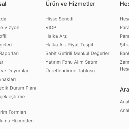
al
Ürün ve Hizmetler
Hes
zda
Hisse Senedi
Hes
e Vizyon
VİOP
Par
fili
Halka Arz
Par
geleri
Halka Arz Fiyat Tespit
Şifr
Raporları
Sabit Getirili Menkul Değerler
Bank
arı
Yatırım Fonu Alım Satım
Zam
Hes
 ve Duyurular
Ücretlendirme Tablosu
ynakları
dik Durum Planı
Ara
çekleştirme
Anal
ı
Anal
irim Formları
plumu Hizmetleri