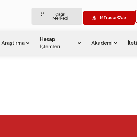
Çağrı
MTraderWeb
Merkezi
Hesap
Araştırma
Akademi
İlet
İşlemleri