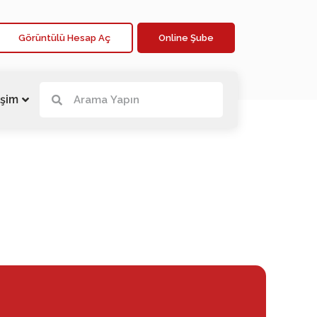
Görüntülü Hesap Aç
Online Şube
işim