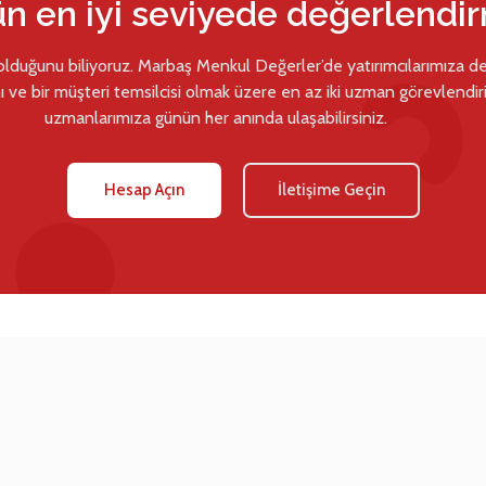
ün en iyi seviyede değerlendi
 olduğunu biliyoruz. Marbaş Menkul Değerler’de yatırımcılarımıza d
ı ve bir müşteri temsilcisi olmak üzere en az iki uzman görevlendiril
uzmanlarımıza günün her anında ulaşabilirsiniz.
Hesap Açın
İletişime Geçin