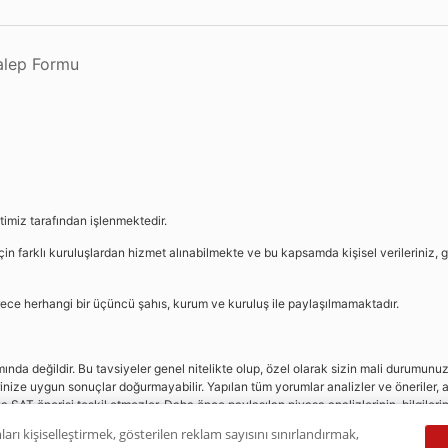
Talep Formu
etimiz tarafından işlenmektedir.
in farklı kuruluşlardan hizmet alınabilmekte ve bu kapsamda kişisel verileriniz, g
sürece herhangi bir üçüncü şahıs, kurum ve kuruluş ile paylaşılmamaktadır.
da değildir. Bu tavsiyeler genel nitelikte olup, özel olarak sizin mali durumunuz i
rinize uygun sonuçlar doğurmayabilir. Yapılan tüm yorumlar analizler ve öneriler, a
eya SAT önerisi teşkil etmezler. Daha önce paylaşılan piyasa analizlerinin, bilgiler
dır.
ları kişiselleştirmek, gösterilen reklam sayısını sınırlandırmak,