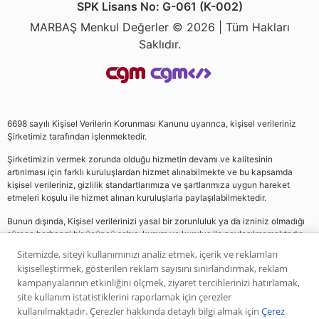
SPK Lisans No: G-061 (K-002)
MARBAŞ Menkul Değerler © 2026 | Tüm Hakları
Saklıdır.
6698 sayılı Kişisel Verilerin Korunması Kanunu uyarınca, kişisel verileriniz
Şirketimiz tarafından işlenmektedir.
Şirketimizin vermek zorunda olduğu hizmetin devamı ve kalitesinin
artırılması için farklı kuruluşlardan hizmet alınabilmekte ve bu kapsamda
kişisel verileriniz, gizlilik standartlarımıza ve şartlarımıza uygun hareket
etmeleri koşulu ile hizmet alınan kuruluşlarla paylaşılabilmektedir.
Bunun dışında, Kişisel verilerinizi yasal bir zorunluluk ya da izniniz olmadığı
sürece herhangi bir üçüncü şahıs, kurum ve kuruluş ile paylaşılmamaktadır.
Sitemizde, siteyi kullanımınızı analiz etmek, içerik ve reklamları
kişiselleştirmek, gösterilen reklam sayısını sınırlandırmak, reklam
Web sitemizde yer alan analiz, yorum ve tavsiyeler yatırım danışmanlığı
kampanyalarının etkinliğini ölçmek, ziyaret tercihlerinizi hatırlamak,
kapsamında değildir. Bu tavsiyeler genel nitelikte olup, özel olarak sizin mali
site kullanım istatistiklerini raporlamak için çerezler
durumunuz ile risk ve getiri tercihlerinize uygun olarak hazırlanmamıştır. Bu
kullanılmaktadır. Çerezler hakkında detaylı bilgi almak için
Çerez
nedenle, sadece burada yer alan bilgilere dayanılarak yatırım kararı verilmesi