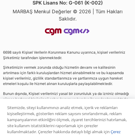
SPK Lisans No: G-061 (K-002)
MARBAŞ Menkul Değerler © 2026 | Tüm Hakları
Saklıdır.
6698 sayılı Kişisel Verilerin Korunması Kanunu uyarınca, kişisel verileriniz
Şirketimiz tarafından işlenmektedir.
Şirketimizin vermek zorunda olduğu hizmetin devamı ve kalitesinin
artırılması için farklı kuruluşlardan hizmet alınabilmekte ve bu kapsamda
kişisel verileriniz, gizlilik standartlarımıza ve şartlarımıza uygun hareket
etmeleri koşulu ile hizmet alınan kuruluşlarla paylaşılabilmektedir.
Bunun dışında, Kişisel verilerinizi yasal bir zorunluluk ya da izniniz olmadığı
sürece herhangi bir üçüncü şahıs, kurum ve kuruluş ile paylaşılmamaktadır.
Sitemizde, siteyi kullanımınızı analiz etmek, içerik ve reklamları
kişiselleştirmek, gösterilen reklam sayısını sınırlandırmak, reklam
Web sitemizde yer alan analiz, yorum ve tavsiyeler yatırım danışmanlığı
kampanyalarının etkinliğini ölçmek, ziyaret tercihlerinizi hatırlamak,
kapsamında değildir. Bu tavsiyeler genel nitelikte olup, özel olarak sizin mali
site kullanım istatistiklerini raporlamak için çerezler
durumunuz ile risk ve getiri tercihlerinize uygun olarak hazırlanmamıştır. Bu
kullanılmaktadır. Çerezler hakkında detaylı bilgi almak için
Çerez
nedenle, sadece burada yer alan bilgilere dayanılarak yatırım kararı verilmesi