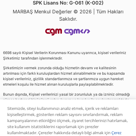
SPK Lisans No: G-061 (K-002)
MARBAŞ Menkul Değerler © 2026 | Tüm Hakları
Saklıdır.
6698 sayılı Kişisel Verilerin Korunması Kanunu uyarınca, kişisel verileriniz
Şirketimiz tarafından işlenmektedir.
Şirketimizin vermek zorunda olduğu hizmetin devamı ve kalitesinin
artırılması için farklı kuruluşlardan hizmet alınabilmekte ve bu kapsamda
kişisel verileriniz, gizlilik standartlarımıza ve şartlarımıza uygun hareket
etmeleri koşulu ile hizmet alınan kuruluşlarla paylaşılabilmektedir.
Bunun dışında, Kişisel verilerinizi yasal bir zorunluluk ya da izniniz olmadığı
sürece herhangi bir üçüncü şahıs, kurum ve kuruluş ile paylaşılmamaktadır.
Sitemizde, siteyi kullanımınızı analiz etmek, içerik ve reklamları
kişiselleştirmek, gösterilen reklam sayısını sınırlandırmak, reklam
Web sitemizde yer alan analiz, yorum ve tavsiyeler yatırım danışmanlığı
kampanyalarının etkinliğini ölçmek, ziyaret tercihlerinizi hatırlamak,
kapsamında değildir. Bu tavsiyeler genel nitelikte olup, özel olarak sizin mali
site kullanım istatistiklerini raporlamak için çerezler
durumunuz ile risk ve getiri tercihlerinize uygun olarak hazırlanmamıştır. Bu
kullanılmaktadır. Çerezler hakkında detaylı bilgi almak için
Çerez
nedenle, sadece burada yer alan bilgilere dayanılarak yatırım kararı verilmesi