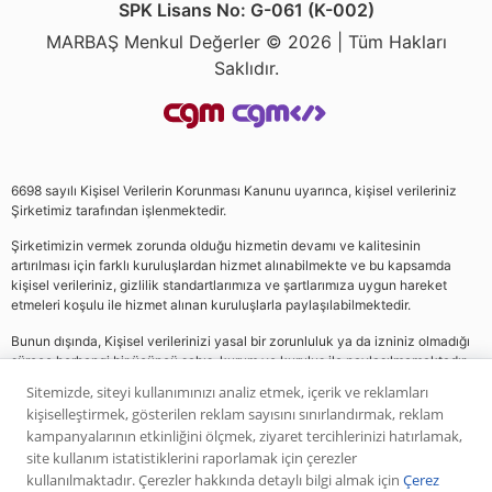
SPK Lisans No: G-061 (K-002)
MARBAŞ Menkul Değerler © 2026 | Tüm Hakları
Saklıdır.
6698 sayılı Kişisel Verilerin Korunması Kanunu uyarınca, kişisel verileriniz
Şirketimiz tarafından işlenmektedir.
Şirketimizin vermek zorunda olduğu hizmetin devamı ve kalitesinin
artırılması için farklı kuruluşlardan hizmet alınabilmekte ve bu kapsamda
kişisel verileriniz, gizlilik standartlarımıza ve şartlarımıza uygun hareket
etmeleri koşulu ile hizmet alınan kuruluşlarla paylaşılabilmektedir.
Bunun dışında, Kişisel verilerinizi yasal bir zorunluluk ya da izniniz olmadığı
sürece herhangi bir üçüncü şahıs, kurum ve kuruluş ile paylaşılmamaktadır.
Sitemizde, siteyi kullanımınızı analiz etmek, içerik ve reklamları
kişiselleştirmek, gösterilen reklam sayısını sınırlandırmak, reklam
Web sitemizde yer alan analiz, yorum ve tavsiyeler yatırım danışmanlığı
kampanyalarının etkinliğini ölçmek, ziyaret tercihlerinizi hatırlamak,
kapsamında değildir. Bu tavsiyeler genel nitelikte olup, özel olarak sizin mali
site kullanım istatistiklerini raporlamak için çerezler
durumunuz ile risk ve getiri tercihlerinize uygun olarak hazırlanmamıştır. Bu
kullanılmaktadır. Çerezler hakkında detaylı bilgi almak için
Çerez
nedenle, sadece burada yer alan bilgilere dayanılarak yatırım kararı verilmesi