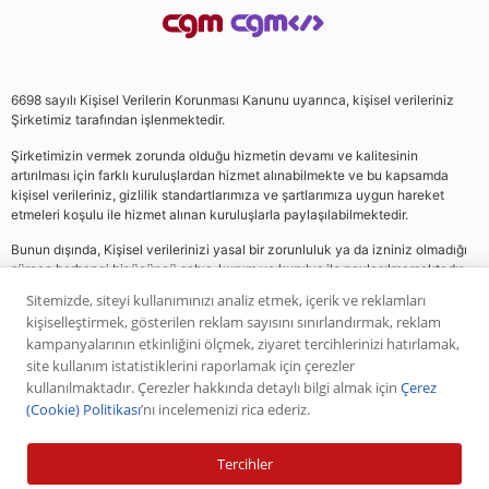
6698 sayılı Kişisel Verilerin Korunması Kanunu uyarınca, kişisel verileriniz
Şirketimiz tarafından işlenmektedir.
Şirketimizin vermek zorunda olduğu hizmetin devamı ve kalitesinin
artırılması için farklı kuruluşlardan hizmet alınabilmekte ve bu kapsamda
kişisel verileriniz, gizlilik standartlarımıza ve şartlarımıza uygun hareket
etmeleri koşulu ile hizmet alınan kuruluşlarla paylaşılabilmektedir.
Bunun dışında, Kişisel verilerinizi yasal bir zorunluluk ya da izniniz olmadığı
sürece herhangi bir üçüncü şahıs, kurum ve kuruluş ile paylaşılmamaktadır.
Sitemizde, siteyi kullanımınızı analiz etmek, içerik ve reklamları
kişiselleştirmek, gösterilen reklam sayısını sınırlandırmak, reklam
Web sitemizde yer alan analiz, yorum ve tavsiyeler yatırım danışmanlığı
kampanyalarının etkinliğini ölçmek, ziyaret tercihlerinizi hatırlamak,
kapsamında değildir. Bu tavsiyeler genel nitelikte olup, özel olarak sizin mali
site kullanım istatistiklerini raporlamak için çerezler
durumunuz ile risk ve getiri tercihlerinize uygun olarak hazırlanmamıştır. Bu
kullanılmaktadır. Çerezler hakkında detaylı bilgi almak için
Çerez
nedenle, sadece burada yer alan bilgilere dayanılarak yatırım kararı verilmesi
(Cookie) Politikası
’nı incelemenizi rica ederiz.
beklentilerinize uygun sonuçlar doğurmayabilir. Yapılan tüm yorumlar
analizler ve öneriler, analistlerin deneyim ve bilgisi dahilinde yapabileceği en
iyi ve en doğru araştırmaların bütünüyle iyi niyetli bir ürünüdür. Yorumlar ve
Tercihler
bilgiler birer AL veya SAT önerisi teşkil etmezler. Daha önce paylaşılan