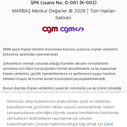
SPK Lisans No: G-061 (K-002)
MARBAŞ Menkul Değerler © 2026 | Tüm Hakları
Saklıdır.
6698 sayılı Kişisel Verilerin Korunması Kanunu uyarınca, kişisel verileriniz
Şirketimiz tarafından işlenmektedir.
Şirketimizin vermek zorunda olduğu hizmetin devamı ve kalitesinin
artırılması için farklı kuruluşlardan hizmet alınabilmekte ve bu kapsamda
kişisel verileriniz, gizlilik standartlarımıza ve şartlarımıza uygun hareket
etmeleri koşulu ile hizmet alınan kuruluşlarla paylaşılabilmektedir.
Bunun dışında, Kişisel verilerinizi yasal bir zorunluluk ya da izniniz olmadığı
sürece herhangi bir üçüncü şahıs, kurum ve kuruluş ile paylaşılmamaktadır.
Sitemizde, siteyi kullanımınızı analiz etmek, içerik ve reklamları
kişiselleştirmek, gösterilen reklam sayısını sınırlandırmak, reklam
Web sitemizde yer alan analiz, yorum ve tavsiyeler yatırım danışmanlığı
kampanyalarının etkinliğini ölçmek, ziyaret tercihlerinizi hatırlamak,
kapsamında değildir. Bu tavsiyeler genel nitelikte olup, özel olarak sizin mali
site kullanım istatistiklerini raporlamak için çerezler
durumunuz ile risk ve getiri tercihlerinize uygun olarak hazırlanmamıştır. Bu
kullanılmaktadır. Çerezler hakkında detaylı bilgi almak için
Çerez
nedenle, sadece burada yer alan bilgilere dayanılarak yatırım kararı verilmesi