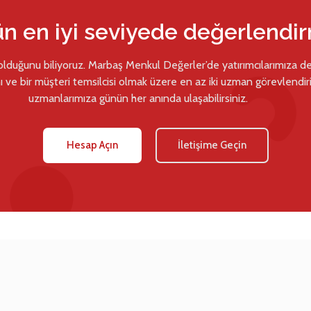
ün en iyi seviyede değerlendi
 olduğunu biliyoruz. Marbaş Menkul Değerler’de yatırımcılarımıza d
ı ve bir müşteri temsilcisi olmak üzere en az iki uzman görevlendiril
uzmanlarımıza günün her anında ulaşabilirsiniz.
Hesap Açın
İletişime Geçin