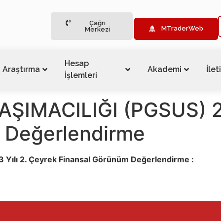
Çağrı
MTraderWeb
Merkezi
Hesap
Araştırma
Akademi
İlet
İşlemleri
IMACILIĞI (PGSUS) 20
 Değerlendirme
ılı 2. Çeyrek Finansal Görünüm Değerlendirme :