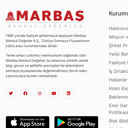
Kurums
Hakkımı
1990 yılında faaliyet göstermeye başlayan Marbaş
Misyon v
Menkul Değerler A.Ş., Türkiye Sermaye Piyasalarının
Şirket Pro
köklü aracı kurumlarından biridir.
Yetki Bel
Temel amacı yatırımcı memnuniyeti sağlamak olan
Marbaş Menkul Değerler, bu amacına yönelik olarak
Faaliyet 
bilgi, güven ve şeffaflık prensipleri ile birikimlerini
İş Ortakl
sermaye piyasalarında değerlendirmeyi tercih eden
yatırımcılara hizmet vermektedir.
Haberler
İnsan Ka
Beklenme
Emir Ger
Politikas
Risk Bild