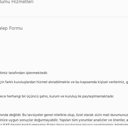
plumu Hizmetleri
Talep Formu
etimiz tarafından işlenmektedir.
in farklı kuruluşlardan hizmet alınabilmekte ve bu kapsamda kişisel verileriniz, g
sürece herhangi bir üçüncü şahıs, kurum ve kuruluş ile paylaşılmamaktadır.
da değildir. Bu tavsiyeler genel nitelikte olup, özel olarak sizin mali durumunuz i
rinize uygun sonuçlar doğurmayabilir. Yapılan tüm yorumlar analizler ve öneriler, a
eya SAT önerisi teşkil etmezler. Daha önce paylaşılan piyasa analizlerinin, bilgiler