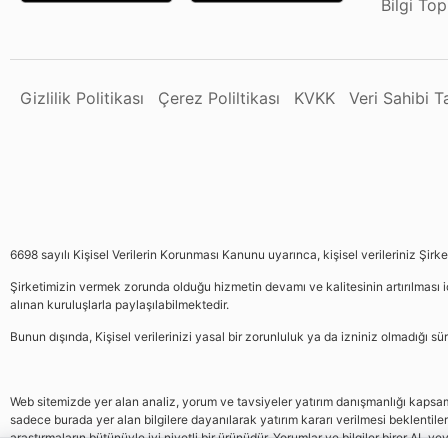
Bilgi To
Gizlilik Politikası
Çerez Poliltikası
KVKK
Veri Sahibi 
6698 sayılı Kişisel Verilerin Korunması Kanunu uyarınca, kişisel verileriniz Şirk
Şirketimizin vermek zorunda olduğu hizmetin devamı ve kalitesinin artırılması iç
alınan kuruluşlarla paylaşılabilmektedir.
Bunun dışında, Kişisel verilerinizi yasal bir zorunluluk ya da izniniz olmadığı 
Web sitemizde yer alan analiz, yorum ve tavsiyeler yatırım danışmanlığı kapsamın
sadece burada yer alan bilgilere dayanılarak yatırım kararı verilmesi beklentile
araştırmaların bütünüyle iyi niyetli bir ürünüdür. Yorumlar ve bilgiler birer AL v