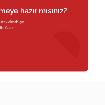
rmeye hazır mısınız?
estek olmak için
ir. Yatırım