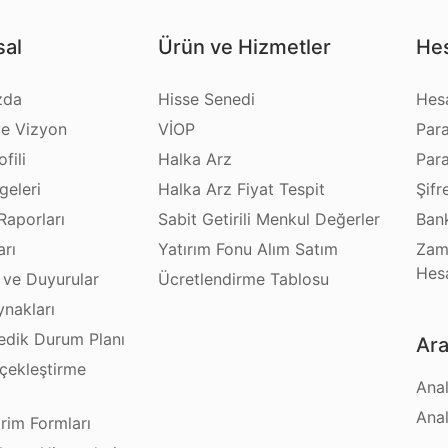
al
Ürün ve Hizmetler
Hes
zda
Hisse Senedi
Hes
e Vizyon
VİOP
Par
fili
Halka Arz
Par
geleri
Halka Arz Fiyat Tespit
Şifr
Raporları
Sabit Getirili Menkul Değerler
Bank
arı
Yatırım Fonu Alım Satım
Zam
Hes
 ve Duyurular
Ücretlendirme Tablosu
ynakları
dik Durum Planı
Ara
çekleştirme
Anal
ı
Anal
irim Formları