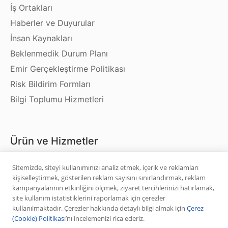
İş Ortakları
Haberler ve Duyurular
İnsan Kaynakları
Beklenmedik Durum Planı
Emir Gerçekleştirme Politikası
Risk Bildirim Formları
Bilgi Toplumu Hizmetleri
Ürün ve Hizmetler
Hisse Senedi
Sitemizde, siteyi kullanımınızı analiz etmek, içerik ve reklamları
kişiselleştirmek, gösterilen reklam sayısını sınırlandırmak, reklam
VİOP
kampanyalarının etkinliğini ölçmek, ziyaret tercihlerinizi hatırlamak,
Halka Arz
site kullanım istatistiklerini raporlamak için çerezler
kullanılmaktadır. Çerezler hakkında detaylı bilgi almak için
Çerez
Halka Arz Fiyat Tespit
(Cookie) Politikası
’nı incelemenizi rica ederiz.