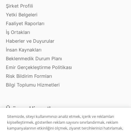
Şirket Profili
Yetki Belgeleri
Faaliyet Raporları
İş Ortakları
Haberler ve Duyurular
İnsan Kaynakları
Beklenmedik Durum Planı
Emir Gerçekleştirme Politikası
Risk Bildirim Formları
Bilgi Toplumu Hizmetleri
Ürün ve Hizmetler
Sitemizde, siteyi kullanımınızı analiz etmek, içerik ve reklamları
kişiselleştirmek, gösterilen reklam sayısını sınırlandırmak, reklam
Hisse Senedi
kampanyalarının etkinliğini ölçmek, ziyaret tercihlerinizi hatırlamak,