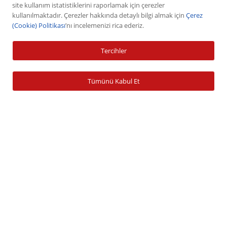
VİOP
site kullanım istatistiklerini raporlamak için çerezler
kullanılmaktadır. Çerezler hakkında detaylı bilgi almak için
Çerez
Halka Arz
(Cookie) Politikası
’nı incelemenizi rica ederiz.
Halka Arz Fiyat Tespit
Sabit Getirili Menkul Değerler
Tercihler
Yatırım Fonu Alım Satım
Ücretlendirme Tablosu
Tümünü Kabul Et
Hesap İşlemleri
Hesap Açma
Para Yatırma
Para Çekme
Şifre İşlemleri
Banka Bilgileri
Zamanaşımına Uğrayan Hesaplar