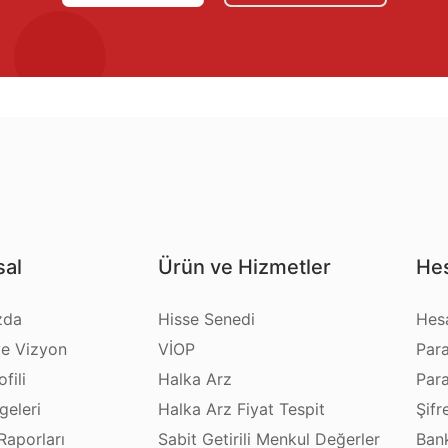
al
Ürün ve Hizmetler
Hes
zda
Hisse Senedi
Hes
e Vizyon
VİOP
Par
fili
Halka Arz
Par
geleri
Halka Arz Fiyat Tespit
Şifr
Raporları
Sabit Getirili Menkul Değerler
Bank