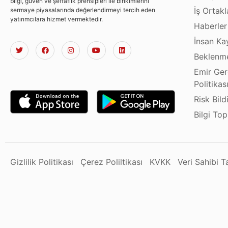
bilgi, güven ve şeffaflık prensipleri ile birikimlerini
İş Ortakl
sermaye piyasalarında değerlendirmeyi tercih eden
yatırımcılara hizmet vermektedir.
Haberler
İnsan Ka
Beklenme
Emir Ger
Politikas
Risk Bild
Bilgi To
Gizlilik Politikası
Çerez Poliltikası
KVKK
Veri Sahibi 