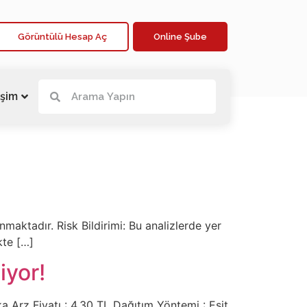
Görüntülü Hesap Aç
Online Şube
işim
maktadır. Risk Bildirimi: Bu analizlerde yer
kte […]
iyor!
a Arz Fiyatı : 4,30 TL Dağıtım Yöntemi : Eşit