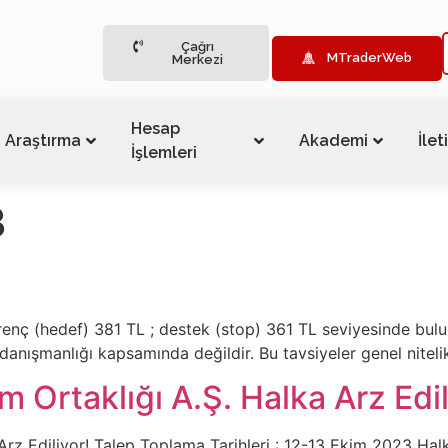
Çağrı
MTraderWeb
Merkezi
Hesap
Araştırma
Akademi
İlet
İşlemleri
3
enç (hedef) 381 TL ; destek (stop) 361 TL seviyesinde bulun
 danışmanlığı kapsamında değildir. Bu tavsiyeler genel niteli
 Ortaklığı A.Ş. Halka Arz Edil
rz Ediliyor! Talep Toplama Tarihleri : 12-13 Ekim 2023 Halk