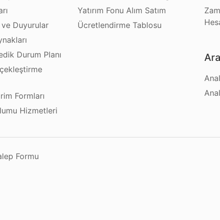
arı
Yatırım Fonu Alım Satım
Zam
Hes
 ve Duyurular
Ücretlendirme Tablosu
ynakları
dik Durum Planı
Ara
çekleştirme
Anal
ı
Anal
irim Formları
plumu Hizmetleri
Talep Formu