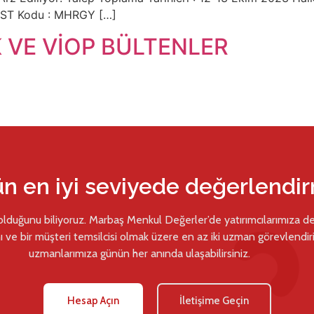
BIST Kodu : MHRGY […]
 VE VİOP BÜLTENLER
ün en iyi seviyede değerlendi
 olduğunu biliyoruz. Marbaş Menkul Değerler’de yatırımcılarımıza d
ı ve bir müşteri temsilcisi olmak üzere en az iki uzman görevlendiril
uzmanlarımıza günün her anında ulaşabilirsiniz.
Hesap Açın
İletişime Geçin