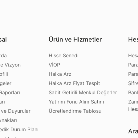
al
Ürün ve Hizmetler
Hes
zda
Hisse Senedi
Hes
e Vizyon
VİOP
Par
fili
Halka Arz
Par
geleri
Halka Arz Fiyat Tespit
Şifr
Raporları
Sabit Getirili Menkul Değerler
Bank
arı
Yatırım Fonu Alım Satım
Zam
Hes
 ve Duyurular
Ücretlendirme Tablosu
ynakları
dik Durum Planı
Ara