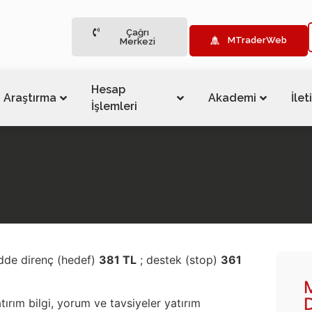
Çağrı
MTraderWeb
Merkezi
Hesap
Araştırma
Akademi
İlet
İşlemleri
ndde direnç (hedef)
381 TL
; destek (stop)
361
tırım bilgi, yorum ve tavsiyeler yatırım