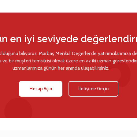
ün en iyi seviyede değerlendi
 olduğunu biliyoruz. Marbaş Menkul Değerler’de yatırımcılarımıza d
ı ve bir müşteri temsilcisi olmak üzere en az iki uzman görevlendiril
uzmanlarımıza günün her anında ulaşabilirsiniz.
Hesap Açın
İletişime Geçin