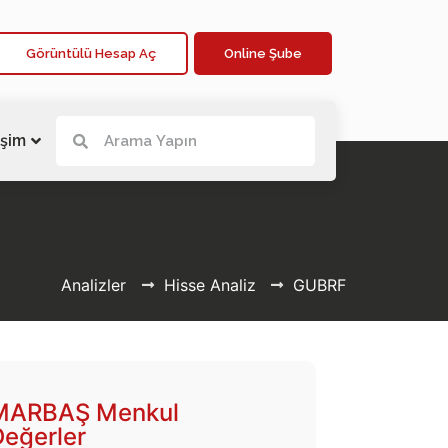
Görüntülü Hesap Aç
Online Şube
işim
Analizler
Hisse Analiz
GUBRF
MARBAŞ Menkul
Değerler