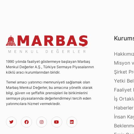
Kurums
Hakkımı
1990 yılında faaliyet göstermeye başlayan Marbaş
Misyon v
Menkul Değerler A.Ş., Türkiye Sermaye Piyasalarının
Şirket Pro
köklü aracı kurumlarından biridir.
Yetki Bel
Temel amacı yatırımcı memnuniyeti sağlamak olan
Marbaş Menkul Değerler, bu amacına yönelik olarak
Faaliyet 
bilgi, güven ve şeffaflık prensipleri ile birikimlerini
İş Ortakl
sermaye piyasalarında değerlendirmeyi tercih eden
yatırımcılara hizmet vermektedir.
Haberler
İnsan Ka
Beklenme