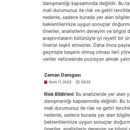
danışmanlığı kapsamında değildir. Bu tavs
mali durumunuz ile risk ve getiri tercihl
nedenle, sadece burada yer alan bilgiler
beklentilerinize uygun sonuçlar doğurma
öneriler, analistlerin deneyim ve bilgisi
araştırmaların bütünüyle iyi niyetli bir 
önerisi teşkil etmezler. Daha önce paylaşı
geçmişte başarılı olmuş olması ileri yö
veriler neticesinde pozisyon almak yatır
Zaman Damgası
Ekim 11, 2023
09:35
Risk Bildirimi:
Bu analizlerde yer alan y
danışmanlığı kapsamında değildir. Bu tav
mali durumunuz ile risk ve getiri tercih
nedenle, sadece burada yer alan bilgile
beklentilerinize uygun sonuçlar doğurma
öneriler, analistlerin deneyim ve bilgis