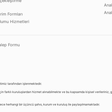
çekleştirme
Anal
ı
Anal
irim Formları
plumu Hizmetleri
Talep Formu
etimiz tarafından işlenmektedir.
in farklı kuruluşlardan hizmet alınabilmekte ve bu kapsamda kişisel verileriniz, g
sürece herhangi bir üçüncü şahıs, kurum ve kuruluş ile paylaşılmamaktadır.