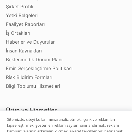
Şirket Profili
Yetki Belgeleri
Faaliyet Raporları
İş Ortakları
Haberler ve Duyurular
İnsan Kaynakları
Beklenmedik Durum Planı
Emir Gerçekleştirme Politikası
Risk Bildirim Formları
Bilgi Toplumu Hizmetleri
Ürün ve Hizmetler
Sitemizde, siteyi kullanımınızı analiz etmek, içerik ve reklamları
kişiselleştirmek, gösterilen reklam sayısını sınırlandırmak, reklam
Hisse Senedi
kampanyalarının etkinliğini ölçmek, ziyaret tercihlerinizi hatırlamak,