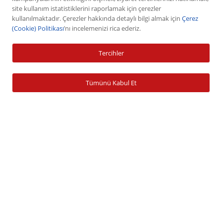
VİOP
site kullanım istatistiklerini raporlamak için çerezler
kullanılmaktadır. Çerezler hakkında detaylı bilgi almak için
Çerez
Halka Arz
(Cookie) Politikası
’nı incelemenizi rica ederiz.
Halka Arz Fiyat Tespit
Sabit Getirili Menkul Değerler
Tercihler
Yatırım Fonu Alım Satım
Ücretlendirme Tablosu
Tümünü Kabul Et
Hesap İşlemleri
Hesap Açma
Para Yatırma
Para Çekme
Şifre İşlemleri
Banka Bilgileri
Zamanaşımına Uğrayan Hesaplar