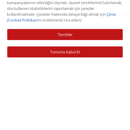
Hisse Senedi
kampanyalarının etkinliğini ölçmek, ziyaret tercihlerinizi hatırlamak,
site kullanım istatistiklerini raporlamak için çerezler
VİOP
kullanılmaktadır. Çerezler hakkında detaylı bilgi almak için
Çerez
Halka Arz
(Cookie) Politikası
’nı incelemenizi rica ederiz.
Halka Arz Fiyat Tespit
Tercihler
Sabit Getirili Menkul Değerler
Yatırım Fonu Alım Satım
Tümünü Kabul Et
Ücretlendirme Tablosu
Hesap İşlemleri
Hesap Açma
Para Yatırma
Para Çekme
Şifre İşlemleri
Banka Bilgileri