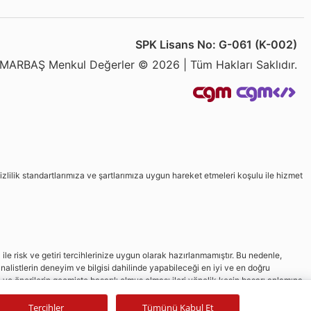
SPK Lisans No: G-061 (K-002)
MARBAŞ Menkul Değerler © 2026 | Tüm Hakları Saklıdır.
izlilik standartlarımıza ve şartlarımıza uygun hareket etmeleri koşulu ile hizmet
le risk ve getiri tercihlerinize uygun olarak hazırlanmamıştır. Bu nedenle,
nalistlerin deneyim ve bilgisi dahilinde yapabileceği en iyi ve en doğru
in ve önerilerin geçmişte başarılı olmuş olması ileri yönelik kesin başarı anlamına
Tercihler
Tümünü Kabul Et