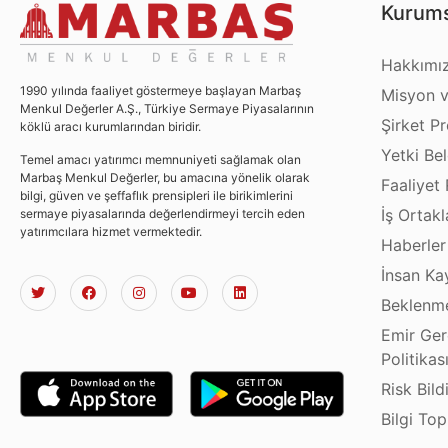
Kurums
Hakkımı
1990 yılında faaliyet göstermeye başlayan Marbaş
Misyon v
Menkul Değerler A.Ş., Türkiye Sermaye Piyasalarının
Şirket Pro
köklü aracı kurumlarından biridir.
Yetki Bel
Temel amacı yatırımcı memnuniyeti sağlamak olan
Marbaş Menkul Değerler, bu amacına yönelik olarak
Faaliyet 
bilgi, güven ve şeffaflık prensipleri ile birikimlerini
İş Ortakl
sermaye piyasalarında değerlendirmeyi tercih eden
yatırımcılara hizmet vermektedir.
Haberler
İnsan Ka
Beklenme
Emir Ger
Politikas
Risk Bild
Bilgi To