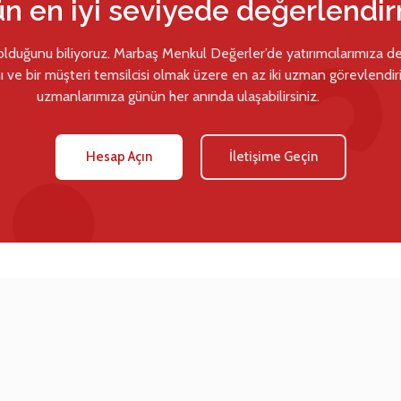
ün en iyi seviyede değerlendi
 olduğunu biliyoruz. Marbaş Menkul Değerler’de yatırımcılarımıza d
ı ve bir müşteri temsilcisi olmak üzere en az iki uzman görevlendiril
uzmanlarımıza günün her anında ulaşabilirsiniz.
Hesap Açın
İletişime Geçin