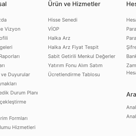
al
Ürün ve Hizmetler
Hes
zda
Hisse Senedi
Hes
e Vizyon
VİOP
Par
fili
Halka Arz
Par
geleri
Halka Arz Fiyat Tespit
Şifr
Raporları
Sabit Getirili Menkul Değerler
Bank
arı
Yatırım Fonu Alım Satım
Zam
Hes
 ve Duyurular
Ücretlendirme Tablosu
ynakları
dik Durum Planı
Ara
çekleştirme
Anal
ı
Anal
irim Formları
plumu Hizmetleri