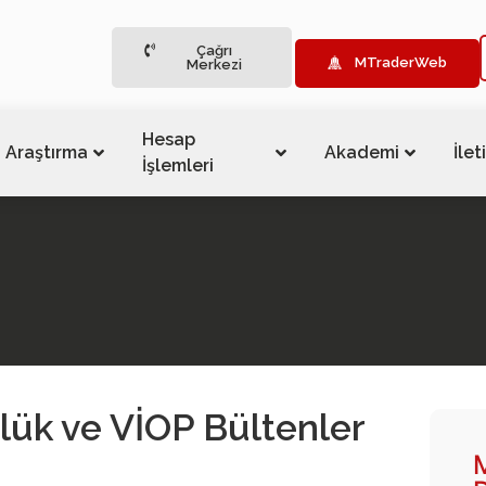
Çağrı
MTraderWeb
Merkezi
Hesap
Araştırma
Akademi
İlet
İşlemleri
lük ve VİOP Bültenler