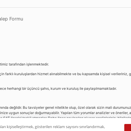
Talep Formu
etimiz tarafından işlenmektedir.
in farklı kuruluşlardan hizmet alınabilmekte ve bu kapsamda kişisel verileriniz, g
sürece herhangi bir üçüncü şahıs, kurum ve kuruluş ile paylaşılmamaktadır.
da değildir. Bu tavsiyeler genel nitelikte olup, özel olarak sizin mali durumunuz i
rinize uygun sonuçlar doğurmayabilir. Yapılan tüm yorumlar analizler ve öneriler, a
eya SAT önerisi teşkil etmezler. Daha önce paylaşılan piyasa analizlerinin, bilgiler
dır.
ları kişiselleştirmek, gösterilen reklam sayısını sınırlandırmak,