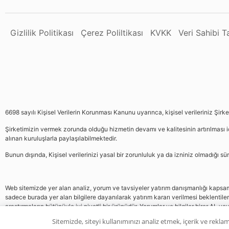
Gizlilik Politikası
Çerez Poliltikası
KVKK
Veri Sahibi 
6698 sayılı Kişisel Verilerin Korunması Kanunu uyarınca, kişisel verileriniz Şirk
Şirketimizin vermek zorunda olduğu hizmetin devamı ve kalitesinin artırılması iç
alınan kuruluşlarla paylaşılabilmektedir.
Bunun dışında, Kişisel verilerinizi yasal bir zorunluluk ya da izniniz olmadığı 
Web sitemizde yer alan analiz, yorum ve tavsiyeler yatırım danışmanlığı kapsamın
sadece burada yer alan bilgilere dayanılarak yatırım kararı verilmesi beklentile
araştırmaların bütünüyle iyi niyetli bir ürünüdür. Yorumlar ve bilgiler birer AL v
gelmemektedir, bu veriler neticesinde pozisyon almak yatırımcının kendi kararı
Sitemizde, siteyi kullanımınızı analiz etmek, içerik ve reklam