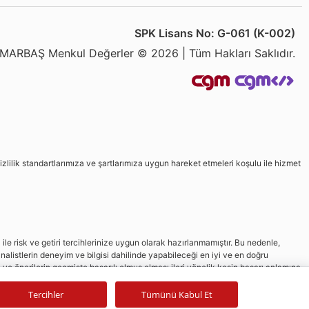
SPK Lisans No: G-061 (K-002)
MARBAŞ Menkul Değerler © 2026 | Tüm Hakları Saklıdır.
izlilik standartlarımıza ve şartlarımıza uygun hareket etmeleri koşulu ile hizmet
le risk ve getiri tercihlerinize uygun olarak hazırlanmamıştır. Bu nedenle,
nalistlerin deneyim ve bilgisi dahilinde yapabileceği en iyi ve en doğru
in ve önerilerin geçmişte başarılı olmuş olması ileri yönelik kesin başarı anlamına
Tercihler
Tümünü Kabul Et