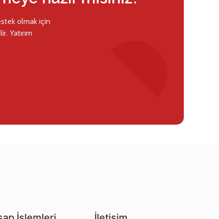
estek olmak için
ir. Yatırım
ap İşlemleri
İletişim