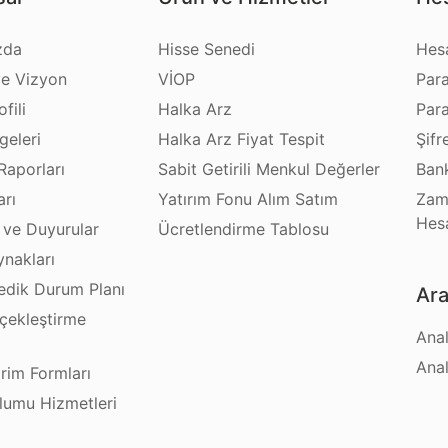
zda
Hisse Senedi
Hes
e Vizyon
VİOP
Par
fili
Halka Arz
Par
geleri
Halka Arz Fiyat Tespit
Şifr
Raporları
Sabit Getirili Menkul Değerler
Bank
arı
Yatırım Fonu Alım Satım
Zam
Hes
 ve Duyurular
Ücretlendirme Tablosu
ynakları
dik Durum Planı
Ara
çekleştirme
Anal
ı
Anal
irim Formları
plumu Hizmetleri