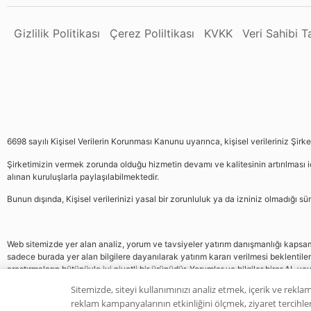
Gizlilik Politikası
Çerez Poliltikası
KVKK
Veri Sahibi 
6698 sayılı Kişisel Verilerin Korunması Kanunu uyarınca, kişisel verileriniz Şirk
Şirketimizin vermek zorunda olduğu hizmetin devamı ve kalitesinin artırılması iç
alınan kuruluşlarla paylaşılabilmektedir.
Bunun dışında, Kişisel verilerinizi yasal bir zorunluluk ya da izniniz olmadığı 
Web sitemizde yer alan analiz, yorum ve tavsiyeler yatırım danışmanlığı kapsamın
sadece burada yer alan bilgilere dayanılarak yatırım kararı verilmesi beklentile
araştırmaların bütünüyle iyi niyetli bir ürünüdür. Yorumlar ve bilgiler birer AL v
gelmemektedir, bu veriler neticesinde pozisyon almak yatırımcının kendi kararı
Sitemizde, siteyi kullanımınızı analiz etmek, içerik ve reklam
reklam kampanyalarının etkinliğini ölçmek, ziyaret tercihleri