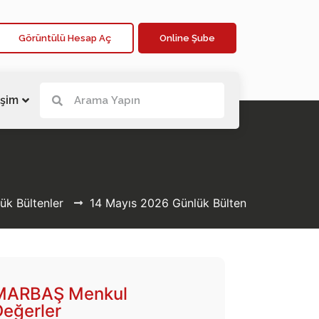
Görüntülü Hesap Aç
Online Şube
işim
ük Bültenler
14 Mayıs 2026 Günlük Bülten
MARBAŞ Menkul
Değerler