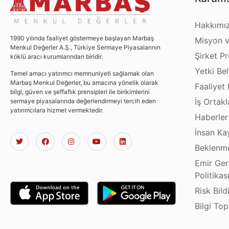
Hakkımı
1990 yılında faaliyet göstermeye başlayan Marbaş
Misyon v
Menkul Değerler A.Ş., Türkiye Sermaye Piyasalarının
Şirket Pro
köklü aracı kurumlarından biridir.
Yetki Bel
Temel amacı yatırımcı memnuniyeti sağlamak olan
Marbaş Menkul Değerler, bu amacına yönelik olarak
Faaliyet 
bilgi, güven ve şeffaflık prensipleri ile birikimlerini
İş Ortakl
sermaye piyasalarında değerlendirmeyi tercih eden
yatırımcılara hizmet vermektedir.
Haberler
İnsan Ka
Beklenme
Emir Ger
Politikas
Risk Bild
Bilgi To