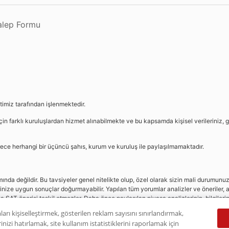
Talep Formu
etimiz tarafından işlenmektedir.
in farklı kuruluşlardan hizmet alınabilmekte ve bu kapsamda kişisel verileriniz, g
sürece herhangi bir üçüncü şahıs, kurum ve kuruluş ile paylaşılmamaktadır.
da değildir. Bu tavsiyeler genel nitelikte olup, özel olarak sizin mali durumunuz i
rinize uygun sonuçlar doğurmayabilir. Yapılan tüm yorumlar analizler ve öneriler, a
eya SAT önerisi teşkil etmezler. Daha önce paylaşılan piyasa analizlerinin, bilgiler
dır.
ları kişiselleştirmek, gösterilen reklam sayısını sınırlandırmak,
nizi hatırlamak, site kullanım istatistiklerini raporlamak için