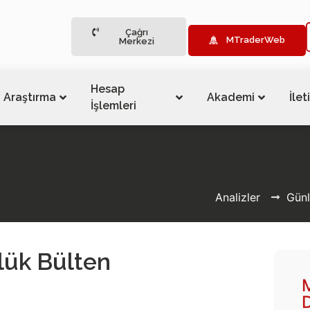
Çağrı
MTraderWeb
Merkezi
Hesap
Araştırma
Akademi
İlet
İşlemleri
Analizler
Günl
lük Bülten