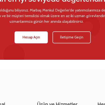
 olduğunu biliyoruz. Marbaş Menkul Değerler’de yatırımcılarımıza d
ı ve bir müşteri temsilcisi olmak üzere en az iki uzman görevlendiril
uzmanlarımıza günün her anında ulaşabilirsiniz.
Hesap Açın
İletişime Geçin
al
Ürün ve Hizmetler
Hes