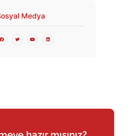
Sosyal Medya
rmeye hazır mısınız?