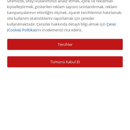
Sitemizde, siteyi kullanımınızı analiz etmek, içerik ve reklamları
kişiselleştirmek, gösterilen reklam sayısını sınırlandırmak, reklam
kampanyalarının etkinliğini ölçmek, ziyaret tercihlerinizi hatırlamak,
Hisse Senedi
site kullanım istatistiklerini raporlamak için çerezler
VİOP
kullanılmaktadır. Çerezler hakkında detaylı bilgi almak için
Çerez
(Cookie) Politikası
’nı incelemenizi rica ederiz.
Halka Arz
Halka Arz Fiyat Tespit
Tercihler
Sabit Getirili Menkul Değerler
Yatırım Fonu Alım Satım
Tümünü Kabul Et
Ücretlendirme Tablosu
Hesap İşlemleri
Hesap Açma
Para Yatırma
Para Çekme