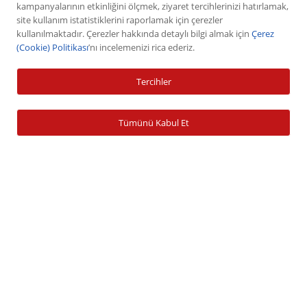
Hisse Senedi
kampanyalarının etkinliğini ölçmek, ziyaret tercihlerinizi hatırlamak,
site kullanım istatistiklerini raporlamak için çerezler
VİOP
kullanılmaktadır. Çerezler hakkında detaylı bilgi almak için
Çerez
Halka Arz
(Cookie) Politikası
’nı incelemenizi rica ederiz.
Halka Arz Fiyat Tespit
Tercihler
Sabit Getirili Menkul Değerler
Yatırım Fonu Alım Satım
Tümünü Kabul Et
Ücretlendirme Tablosu
Hesap İşlemleri
Hesap Açma
Para Yatırma
Para Çekme
Şifre İşlemleri
Banka Bilgileri