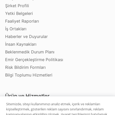
Şirket Profili
Yetki Belgeleri
Faaliyet Raporları
İş Ortakları
Haberler ve Duyurular
İnsan Kaynakları
Beklenmedik Durum Planı
Emir Gerçekleştirme Politikası
Risk Bildirim Formları
Bilgi Toplumu Hizmetleri
Ürün ve Hizmetler
Sitemizde, siteyi kullanımınızı analiz etmek, içerik ve reklamları
kişiselleştirmek, gösterilen reklam sayısını sınırlandırmak, reklam
Hisse Senedi
kampanyalarının etkinliğini ölçmek, ziyaret tercihlerinizi hatırlamak,