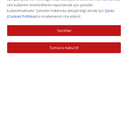
VİOP
site kullanım istatistiklerini raporlamak için çerezler
kullanılmaktadır. Çerezler hakkında detaylı bilgi almak için
Çerez
Halka Arz
(Cookie) Politikası
’nı incelemenizi rica ederiz.
Halka Arz Fiyat Tespit
Sabit Getirili Menkul Değerler
Tercihler
Yatırım Fonu Alım Satım
Ücretlendirme Tablosu
Tümünü Kabul Et
Hesap İşlemleri
Hesap Açma
Para Yatırma
Para Çekme
Şifre İşlemleri
Banka Bilgileri
Zamanaşımına Uğrayan Hesaplar