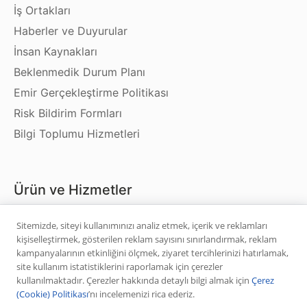
İş Ortakları
Haberler ve Duyurular
İnsan Kaynakları
Beklenmedik Durum Planı
Emir Gerçekleştirme Politikası
Risk Bildirim Formları
Bilgi Toplumu Hizmetleri
Ürün ve Hizmetler
Hisse Senedi
Sitemizde, siteyi kullanımınızı analiz etmek, içerik ve reklamları
kişiselleştirmek, gösterilen reklam sayısını sınırlandırmak, reklam
VİOP
kampanyalarının etkinliğini ölçmek, ziyaret tercihlerinizi hatırlamak,
Halka Arz
site kullanım istatistiklerini raporlamak için çerezler
kullanılmaktadır. Çerezler hakkında detaylı bilgi almak için
Çerez
Halka Arz Fiyat Tespit
(Cookie) Politikası
’nı incelemenizi rica ederiz.