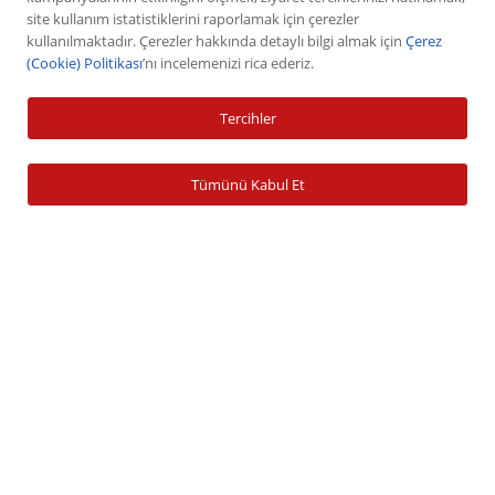
VİOP
site kullanım istatistiklerini raporlamak için çerezler
kullanılmaktadır. Çerezler hakkında detaylı bilgi almak için
Çerez
Halka Arz
(Cookie) Politikası
’nı incelemenizi rica ederiz.
Halka Arz Fiyat Tespit
Sabit Getirili Menkul Değerler
Tercihler
Yatırım Fonu Alım Satım
Ücretlendirme Tablosu
Tümünü Kabul Et
Hesap İşlemleri
Hesap Açma
Para Yatırma
Para Çekme
Şifre İşlemleri
Banka Bilgileri
Zamanaşımına Uğrayan Hesaplar