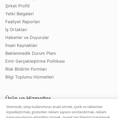
Şirket Profili
Yetki Belgeleri
Faaliyet Raporları
İş Ortakları
Haberler ve Duyurular
İnsan Kaynakları
Beklenmedik Durum Planı
Emir Gerçekleştirme Politikası
Risk Bildirim Formları
Bilgi Toplumu Hizmetleri
Ürün ve Hizmetler
Sitemizde, siteyi kullanımınızı analiz etmek, içerik ve reklamları
kişiselleştirmek, gösterilen reklam sayısını sınırlandırmak, reklam
Hisse Senedi
kampanyalarının etkinliğini ölçmek, ziyaret tercihlerinizi hatırlamak,