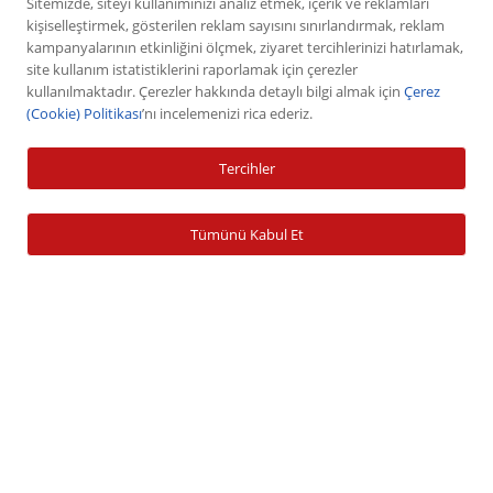
Sitemizde, siteyi kullanımınızı analiz etmek, içerik ve reklamları
kişiselleştirmek, gösterilen reklam sayısını sınırlandırmak, reklam
kampanyalarının etkinliğini ölçmek, ziyaret tercihlerinizi hatırlamak,
Hisse Senedi
site kullanım istatistiklerini raporlamak için çerezler
VİOP
kullanılmaktadır. Çerezler hakkında detaylı bilgi almak için
Çerez
(Cookie) Politikası
’nı incelemenizi rica ederiz.
Halka Arz
Halka Arz Fiyat Tespit
Tercihler
Sabit Getirili Menkul Değerler
Yatırım Fonu Alım Satım
Tümünü Kabul Et
Ücretlendirme Tablosu
Hesap İşlemleri
Hesap Açma
Para Yatırma
Para Çekme