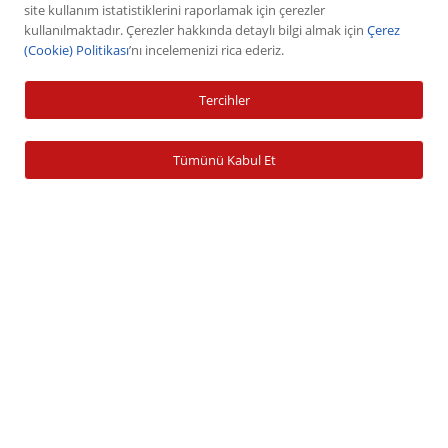
VİOP
site kullanım istatistiklerini raporlamak için çerezler
kullanılmaktadır. Çerezler hakkında detaylı bilgi almak için
Çerez
Halka Arz
(Cookie) Politikası
’nı incelemenizi rica ederiz.
Halka Arz Fiyat Tespit
Sabit Getirili Menkul Değerler
Tercihler
Yatırım Fonu Alım Satım
Ücretlendirme Tablosu
Tümünü Kabul Et
Hesap İşlemleri
Hesap Açma
Para Yatırma
Para Çekme
Şifre İşlemleri
Banka Bilgileri
Zamanaşımına Uğrayan Hesaplar