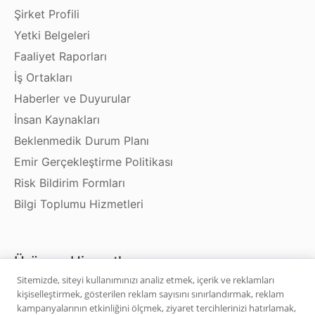
Şirket Profili
Yetki Belgeleri
Faaliyet Raporları
İş Ortakları
Haberler ve Duyurular
İnsan Kaynakları
Beklenmedik Durum Planı
Emir Gerçekleştirme Politikası
Risk Bildirim Formları
Bilgi Toplumu Hizmetleri
Ürün ve Hizmetler
Sitemizde, siteyi kullanımınızı analiz etmek, içerik ve reklamları
kişiselleştirmek, gösterilen reklam sayısını sınırlandırmak, reklam
Hisse Senedi
kampanyalarının etkinliğini ölçmek, ziyaret tercihlerinizi hatırlamak,