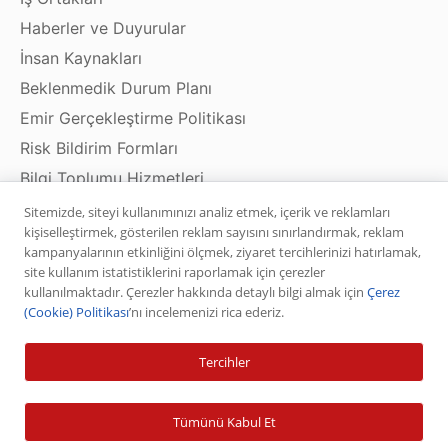
Haberler ve Duyurular
İnsan Kaynakları
Beklenmedik Durum Planı
Emir Gerçekleştirme Politikası
Risk Bildirim Formları
Bilgi Toplumu Hizmetleri
Sitemizde, siteyi kullanımınızı analiz etmek, içerik ve reklamları
kişiselleştirmek, gösterilen reklam sayısını sınırlandırmak, reklam
kampanyalarının etkinliğini ölçmek, ziyaret tercihlerinizi hatırlamak,
Ürün ve Hizmetler
site kullanım istatistiklerini raporlamak için çerezler
kullanılmaktadır. Çerezler hakkında detaylı bilgi almak için
Çerez
Hisse Senedi
(Cookie) Politikası
’nı incelemenizi rica ederiz.
VİOP
Tercihler
Halka Arz
Halka Arz Fiyat Tespit
Tümünü Kabul Et
Sabit Getirili Menkul Değerler