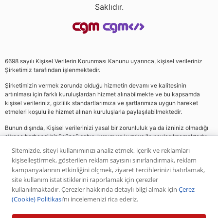
Saklıdır.
6698 sayılı Kişisel Verilerin Korunması Kanunu uyarınca, kişisel verileriniz
Şirketimiz tarafından işlenmektedir.
Şirketimizin vermek zorunda olduğu hizmetin devamı ve kalitesinin
artırılması için farklı kuruluşlardan hizmet alınabilmekte ve bu kapsamda
kişisel verileriniz, gizlilik standartlarımıza ve şartlarımıza uygun hareket
etmeleri koşulu ile hizmet alınan kuruluşlarla paylaşılabilmektedir.
Bunun dışında, Kişisel verilerinizi yasal bir zorunluluk ya da izniniz olmadığı
sürece herhangi bir üçüncü şahıs, kurum ve kuruluş ile paylaşılmamaktadır.
Sitemizde, siteyi kullanımınızı analiz etmek, içerik ve reklamları
kişiselleştirmek, gösterilen reklam sayısını sınırlandırmak, reklam
Web sitemizde yer alan analiz, yorum ve tavsiyeler yatırım danışmanlığı
kampanyalarının etkinliğini ölçmek, ziyaret tercihlerinizi hatırlamak,
kapsamında değildir. Bu tavsiyeler genel nitelikte olup, özel olarak sizin mali
site kullanım istatistiklerini raporlamak için çerezler
durumunuz ile risk ve getiri tercihlerinize uygun olarak hazırlanmamıştır. Bu
kullanılmaktadır. Çerezler hakkında detaylı bilgi almak için
Çerez
nedenle, sadece burada yer alan bilgilere dayanılarak yatırım kararı verilmesi
(Cookie) Politikası
’nı incelemenizi rica ederiz.
beklentilerinize uygun sonuçlar doğurmayabilir. Yapılan tüm yorumlar
analizler ve öneriler, analistlerin deneyim ve bilgisi dahilinde yapabileceği en