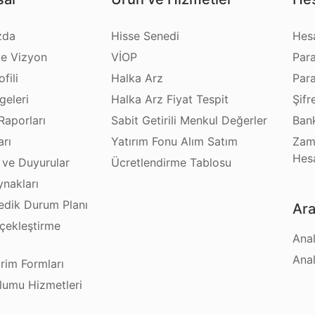
zda
Hisse Senedi
Hes
e Vizyon
VİOP
Par
fili
Halka Arz
Par
geleri
Halka Arz Fiyat Tespit
Şifr
Raporları
Sabit Getirili Menkul Değerler
Bank
arı
Yatırım Fonu Alım Satım
Zam
Hes
 ve Duyurular
Ücretlendirme Tablosu
ynakları
dik Durum Planı
Ara
çekleştirme
Anal
ı
Anal
irim Formları
plumu Hizmetleri