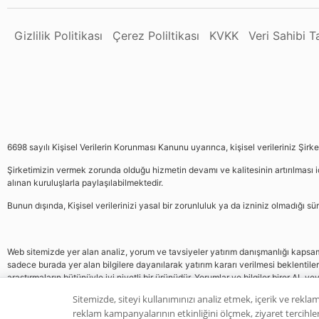
Gizlilik Politikası
Çerez Poliltikası
KVKK
Veri Sahibi 
6698 sayılı Kişisel Verilerin Korunması Kanunu uyarınca, kişisel verileriniz Şirk
Şirketimizin vermek zorunda olduğu hizmetin devamı ve kalitesinin artırılması iç
alınan kuruluşlarla paylaşılabilmektedir.
Bunun dışında, Kişisel verilerinizi yasal bir zorunluluk ya da izniniz olmadığı 
Web sitemizde yer alan analiz, yorum ve tavsiyeler yatırım danışmanlığı kapsamın
sadece burada yer alan bilgilere dayanılarak yatırım kararı verilmesi beklentile
araştırmaların bütünüyle iyi niyetli bir ürünüdür. Yorumlar ve bilgiler birer AL v
gelmemektedir, bu veriler neticesinde pozisyon almak yatırımcının kendi kararı
Sitemizde, siteyi kullanımınızı analiz etmek, içerik ve reklam
reklam kampanyalarının etkinliğini ölçmek, ziyaret tercihleri