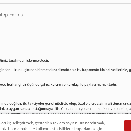
Talep Formu
etimiz tarafından işlenmektedir.
in farklı kuruluşlardan hizmet alınabilmekte ve bu kapsamda kişisel verileriniz, g
sürece herhangi bir üçüncü şahıs, kurum ve kuruluş ile paylaşılmamaktadır.
da değildir. Bu tavsiyeler genel nitelikte olup, özel olarak sizin mali durumunuz i
rinize uygun sonuçlar doğurmayabilir. Yapılan tüm yorumlar analizler ve öneriler, a
eya SAT önerisi teşkil etmezler. Daha önce paylaşılan piyasa analizlerinin, bilgiler
dır.
ları kişiselleştirmek, gösterilen reklam sayısını sınırlandırmak,
nizi hatırlamak, site kullanım istatistiklerini raporlamak için