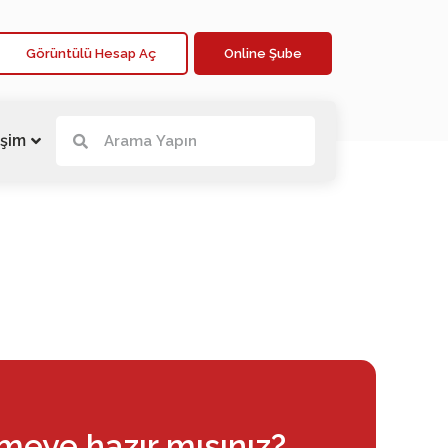
Görüntülü Hesap Aç
Online Şube
işim
rmeye hazır mısınız?