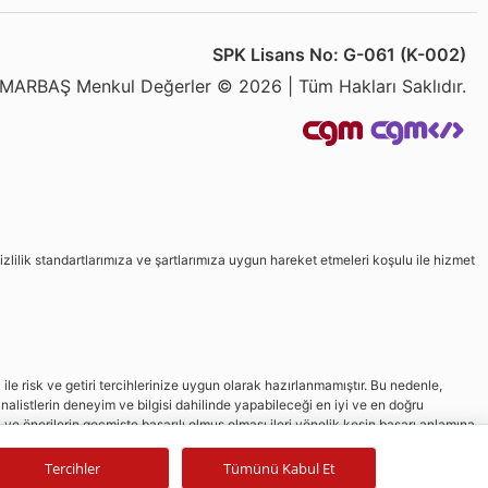
SPK Lisans No: G-061 (K-002)
MARBAŞ Menkul Değerler © 2026 | Tüm Hakları Saklıdır.
izlilik standartlarımıza ve şartlarımıza uygun hareket etmeleri koşulu ile hizmet
le risk ve getiri tercihlerinize uygun olarak hazırlanmamıştır. Bu nedenle,
nalistlerin deneyim ve bilgisi dahilinde yapabileceği en iyi ve en doğru
in ve önerilerin geçmişte başarılı olmuş olması ileri yönelik kesin başarı anlamına
Tercihler
Tümünü Kabul Et