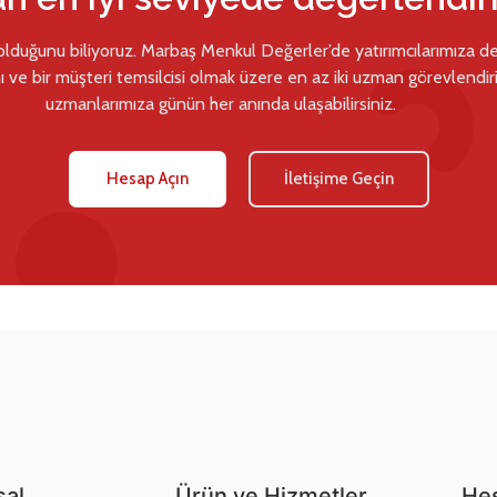
 olduğunu biliyoruz. Marbaş Menkul Değerler’de yatırımcılarımıza d
ı ve bir müşteri temsilcisi olmak üzere en az iki uzman görevlendiril
uzmanlarımıza günün her anında ulaşabilirsiniz.
Hesap Açın
İletişime Geçin
al
Ürün ve Hizmetler
Hes