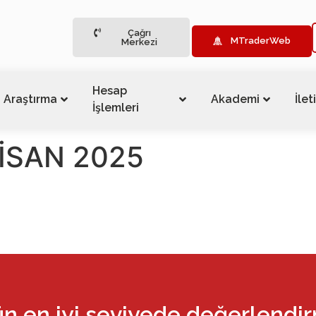
Çağrı
MTraderWeb
Merkezi
Hesap
Araştırma
Akademi
İlet
İşlemleri
 NİSAN 2025
ün en iyi seviyede değerlendi