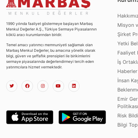
Hakkımı
1990 yılında faaliyet göstermeye başlayan Marbaş
Misyon v
Menkul Değerler A.Ş., Türkiye Sermaye Piyasalarının
Şirket Pro
köklü aracı kurumlarından biridir.
Yetki Bel
Temel amacı yatırımcı memnuniyeti sağlamak olan
Marbaş Menkul Değerler, bu amacına yönelik olarak
Faaliyet 
bilgi, güven ve şeffaflık prensipleri ile birikimlerini
İş Ortakl
sermaye piyasalarında değerlendirmeyi tercih eden
yatırımcılara hizmet vermektedir.
Haberler
İnsan Ka
Beklenme
Emir Ger
Politikas
Risk Bild
Bilgi To