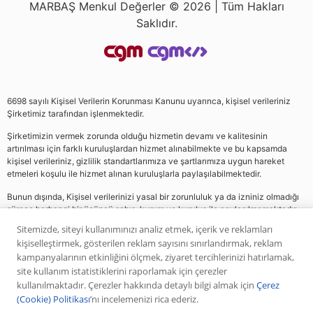
MARBAŞ Menkul Değerler © 2026 | Tüm Hakları
Saklıdır.
6698 sayılı Kişisel Verilerin Korunması Kanunu uyarınca, kişisel verileriniz
Şirketimiz tarafından işlenmektedir.
Şirketimizin vermek zorunda olduğu hizmetin devamı ve kalitesinin
artırılması için farklı kuruluşlardan hizmet alınabilmekte ve bu kapsamda
kişisel verileriniz, gizlilik standartlarımıza ve şartlarımıza uygun hareket
etmeleri koşulu ile hizmet alınan kuruluşlarla paylaşılabilmektedir.
Bunun dışında, Kişisel verilerinizi yasal bir zorunluluk ya da izniniz olmadığı
sürece herhangi bir üçüncü şahıs, kurum ve kuruluş ile paylaşılmamaktadır.
Sitemizde, siteyi kullanımınızı analiz etmek, içerik ve reklamları
kişiselleştirmek, gösterilen reklam sayısını sınırlandırmak, reklam
Web sitemizde yer alan analiz, yorum ve tavsiyeler yatırım danışmanlığı
kampanyalarının etkinliğini ölçmek, ziyaret tercihlerinizi hatırlamak,
kapsamında değildir. Bu tavsiyeler genel nitelikte olup, özel olarak sizin mali
site kullanım istatistiklerini raporlamak için çerezler
durumunuz ile risk ve getiri tercihlerinize uygun olarak hazırlanmamıştır. Bu
kullanılmaktadır. Çerezler hakkında detaylı bilgi almak için
Çerez
nedenle, sadece burada yer alan bilgilere dayanılarak yatırım kararı verilmesi
(Cookie) Politikası
’nı incelemenizi rica ederiz.
beklentilerinize uygun sonuçlar doğurmayabilir. Yapılan tüm yorumlar