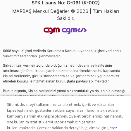
SPK Lisans No: G-061 (K-002)
MARBAŞ Menkul Değerler © 2026 | Tüm Hakları
Saklıdır.
6698 sayılı Kişisel Verilerin Korunması Kanunu uyarınca, kişisel verileriniz
Şirketimiz tarafından işlenmektedir.
Şirketimizin vermek zorunda olduğu hizmetin devamı ve kalitesinin
artırılması için farklı kuruluşlardan hizmet alınabilmekte ve bu kapsamda
kişisel verileriniz, gizlilik standartlarımıza ve şartlarımıza uygun hareket
etmeleri koşulu ile hizmet alınan kuruluşlarla paylaşılabilmektedir.
Bunun dışında, Kişisel verilerinizi yasal bir zorunluluk ya da izniniz olmadığı
sürece herhangi bir üçüncü şahıs, kurum ve kuruluş ile paylaşılmamaktadır.
Sitemizde, siteyi kullanımınızı analiz etmek, içerik ve reklamları
kişiselleştirmek, gösterilen reklam sayısını sınırlandırmak, reklam
Web sitemizde yer alan analiz, yorum ve tavsiyeler yatırım danışmanlığı
kampanyalarının etkinliğini ölçmek, ziyaret tercihlerinizi hatırlamak,
kapsamında değildir. Bu tavsiyeler genel nitelikte olup, özel olarak sizin mali
site kullanım istatistiklerini raporlamak için çerezler
durumunuz ile risk ve getiri tercihlerinize uygun olarak hazırlanmamıştır. Bu
kullanılmaktadır. Çerezler hakkında detaylı bilgi almak için
Çerez
nedenle, sadece burada yer alan bilgilere dayanılarak yatırım kararı verilmesi